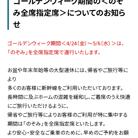
ゴールデンウィーク期間の＜のぞ
乗車方法
よくあるご質問
み全席指定席＞についてのお知ら
せ
お知らせ一覧
ゴールデンウィーク期間＜4/24（金）～5/6（水）＞は、
会員規約・約款一覧
「のぞみ」を全席指定席で運行いたします。
個人情報の取り扱いについて
サイトのご利用にあたって
お盆や年末年始等の大型連休には、帰省やご旅行等に
より​
多くのお客様に新幹線をご利用いただいております。​
閉じる
長時間に及ぶホームの混雑を緩和し、ご着席のうえ快適
にご旅行いただけるように、
​帰省やご旅行等によりお客様のご利用が特に集中する
期間は「のぞみ」を全席指定席といたします。​
より安心・安全なご乗車のために、早めのご予約をお願